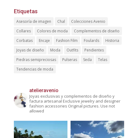
Etiquetas
Asesoría de imagen
Chal
Colecciones Avenio
Collares
Colores de moda
Complementos de diseño
Corbatas
Encaje
Fashion Film
Foulards
Historia
Joyas de diseño
Moda
Outfits
Pendientes
Piedras semipreciosas
Pulseras
Seda
Telas
Tendencias de moda
atelieravenio
Joyas exclusivas y complementos de diseño y
factura artesanal
Exclusive jewelry and designer
fashion accessories
Original pictures. Use not
allowed