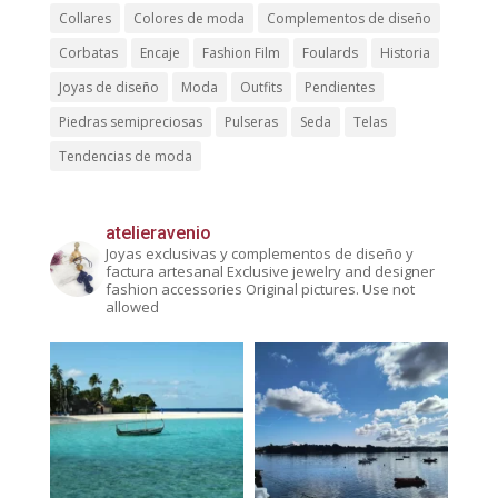
Collares
Colores de moda
Complementos de diseño
Corbatas
Encaje
Fashion Film
Foulards
Historia
Joyas de diseño
Moda
Outfits
Pendientes
Piedras semipreciosas
Pulseras
Seda
Telas
Tendencias de moda
atelieravenio
Joyas exclusivas y complementos de diseño y
factura artesanal
Exclusive jewelry and designer
fashion accessories
Original pictures. Use not
allowed