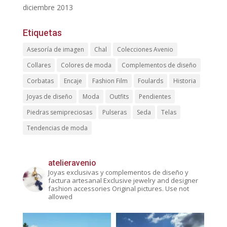
diciembre 2013
Etiquetas
Asesoría de imagen
Chal
Colecciones Avenio
Collares
Colores de moda
Complementos de diseño
Corbatas
Encaje
Fashion Film
Foulards
Historia
Joyas de diseño
Moda
Outfits
Pendientes
Piedras semipreciosas
Pulseras
Seda
Telas
Tendencias de moda
atelieravenio
Joyas exclusivas y complementos de diseño y
factura artesanal
Exclusive jewelry and designer
fashion accessories
Original pictures. Use not
allowed