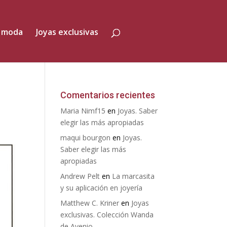
 moda
Joyas exclusivas
Comentarios recientes
Maria Nimf15
en
Joyas. Saber
elegir las más apropiadas
maqui bourgon
en
Joyas.
Saber elegir las más
apropiadas
Andrew Pelt
en
La marcasita
y su aplicación en joyería
Matthew C. Kriner
en
Joyas
exclusivas. Colección Wanda
de Avenio