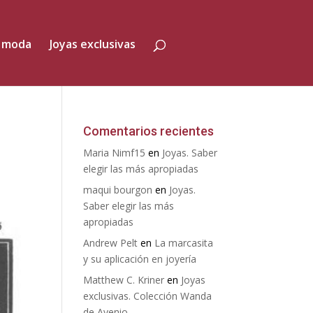
 moda
Joyas exclusivas
Comentarios recientes
Maria Nimf15
en
Joyas. Saber
elegir las más apropiadas
maqui bourgon
en
Joyas.
Saber elegir las más
apropiadas
Andrew Pelt
en
La marcasita
y su aplicación en joyería
Matthew C. Kriner
en
Joyas
exclusivas. Colección Wanda
de Avenio