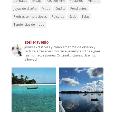
Corbatas
Encaje
Fashion Film
Foulards
Historia
Joyas de diseño
Moda
Outfits
Pendientes
Piedras semipreciosas
Pulseras
Seda
Telas
Tendencias de moda
atelieravenio
Joyas exclusivas y complementos de diseño y
factura artesanal
Exclusive jewelry and designer
fashion accessories
Original pictures. Use not
allowed