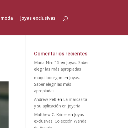
 moda
Joyas exclusivas
Comentarios recientes
Maria Nimf15
en
Joyas. Saber
elegir las más apropiadas
maqui bourgon
en
Joyas.
Saber elegir las más
apropiadas
Andrew Pelt
en
La marcasita
y su aplicación en joyería
Matthew C. Kriner
en
Joyas
exclusivas. Colección Wanda
de Avenio