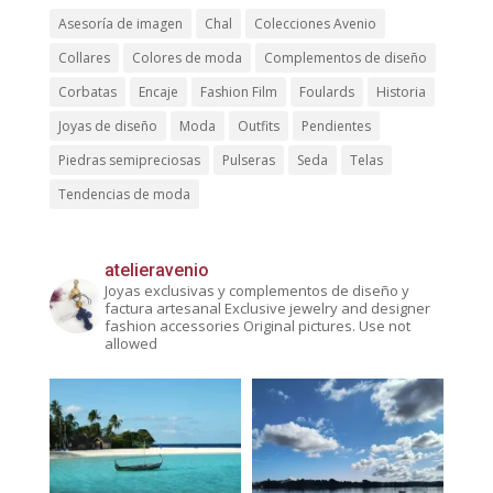
Asesoría de imagen
Chal
Colecciones Avenio
Collares
Colores de moda
Complementos de diseño
Corbatas
Encaje
Fashion Film
Foulards
Historia
Joyas de diseño
Moda
Outfits
Pendientes
Piedras semipreciosas
Pulseras
Seda
Telas
Tendencias de moda
atelieravenio
Joyas exclusivas y complementos de diseño y
factura artesanal
Exclusive jewelry and designer
fashion accessories
Original pictures. Use not
allowed