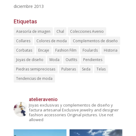
diciembre 2013
Etiquetas
Asesoría de imagen
Chal
Colecciones Avenio
Collares
Colores de moda
Complementos de diseño
Corbatas
Encaje
Fashion Film
Foulards
Historia
Joyas de diseño
Moda
Outfits
Pendientes
Piedras semipreciosas
Pulseras
Seda
Telas
Tendencias de moda
atelieravenio
Joyas exclusivas y complementos de diseño y
factura artesanal
Exclusive jewelry and designer
fashion accessories
Original pictures. Use not
allowed