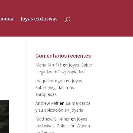
 moda
Joyas exclusivas
Comentarios recientes
Maria Nimf15
en
Joyas. Saber
elegir las más apropiadas
maqui bourgon
en
Joyas.
Saber elegir las más
apropiadas
Andrew Pelt
en
La marcasita
y su aplicación en joyería
Matthew C. Kriner
en
Joyas
exclusivas. Colección Wanda
de Avenio