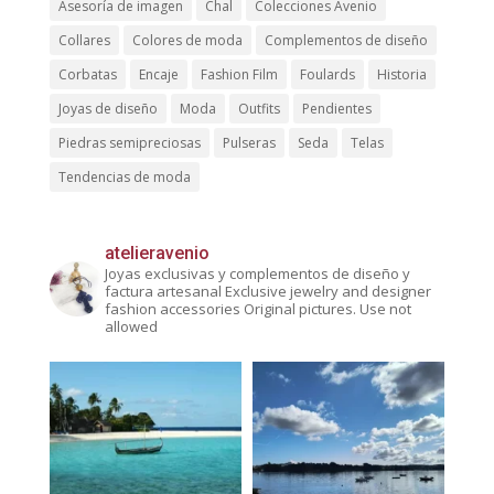
Asesoría de imagen
Chal
Colecciones Avenio
Collares
Colores de moda
Complementos de diseño
Corbatas
Encaje
Fashion Film
Foulards
Historia
Joyas de diseño
Moda
Outfits
Pendientes
Piedras semipreciosas
Pulseras
Seda
Telas
Tendencias de moda
atelieravenio
Joyas exclusivas y complementos de diseño y
factura artesanal
Exclusive jewelry and designer
fashion accessories
Original pictures. Use not
allowed