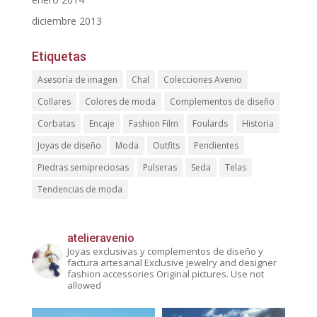
diciembre 2013
Etiquetas
Asesoría de imagen
Chal
Colecciones Avenio
Collares
Colores de moda
Complementos de diseño
Corbatas
Encaje
Fashion Film
Foulards
Historia
Joyas de diseño
Moda
Outfits
Pendientes
Piedras semipreciosas
Pulseras
Seda
Telas
Tendencias de moda
atelieravenio
Joyas exclusivas y complementos de diseño y
factura artesanal
Exclusive jewelry and designer
fashion accessories
Original pictures. Use not
allowed