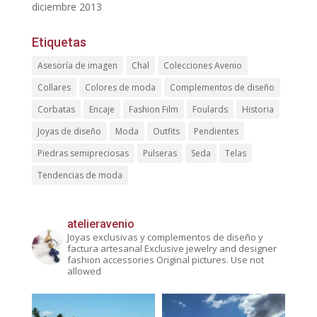
diciembre 2013
Etiquetas
Asesoría de imagen
Chal
Colecciones Avenio
Collares
Colores de moda
Complementos de diseño
Corbatas
Encaje
Fashion Film
Foulards
Historia
Joyas de diseño
Moda
Outfits
Pendientes
Piedras semipreciosas
Pulseras
Seda
Telas
Tendencias de moda
atelieravenio
Joyas exclusivas y complementos de diseño y
factura artesanal
Exclusive jewelry and designer
fashion accessories
Original pictures. Use not
allowed