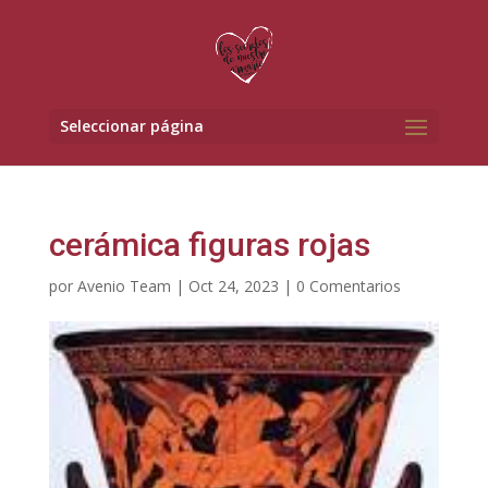
Seleccionar página
cerámica figuras rojas
por
Avenio Team
|
Oct 24, 2023
|
0 Comentarios