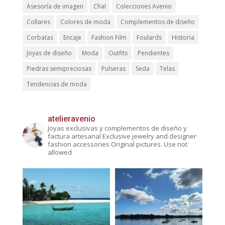
Asesoría de imagen
Chal
Colecciones Avenio
Collares
Colores de moda
Complementos de diseño
Corbatas
Encaje
Fashion Film
Foulards
Historia
Joyas de diseño
Moda
Outfits
Pendientes
Piedras semipreciosas
Pulseras
Seda
Telas
Tendencias de moda
atelieravenio
Joyas exclusivas y complementos de diseño y
factura artesanal
Exclusive jewelry and designer
fashion accessories
Original pictures. Use not
allowed