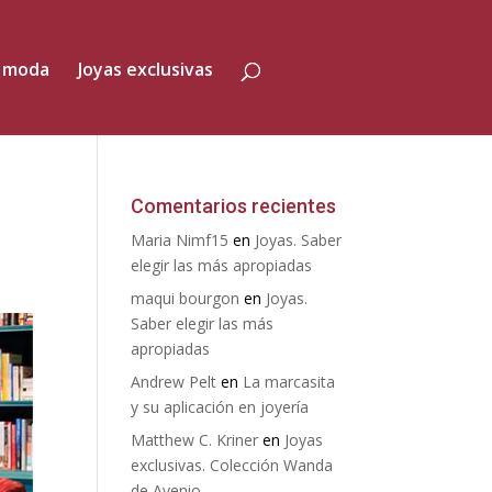
 moda
Joyas exclusivas
Comentarios recientes
Maria Nimf15
en
Joyas. Saber
elegir las más apropiadas
maqui bourgon
en
Joyas.
Saber elegir las más
apropiadas
Andrew Pelt
en
La marcasita
y su aplicación en joyería
Matthew C. Kriner
en
Joyas
exclusivas. Colección Wanda
de Avenio