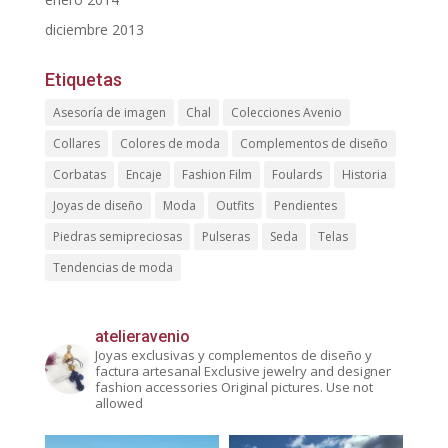
diciembre 2013
Etiquetas
Asesoría de imagen
Chal
Colecciones Avenio
Collares
Colores de moda
Complementos de diseño
Corbatas
Encaje
Fashion Film
Foulards
Historia
Joyas de diseño
Moda
Outfits
Pendientes
Piedras semipreciosas
Pulseras
Seda
Telas
Tendencias de moda
atelieravenio
Joyas exclusivas y complementos de diseño y
factura artesanal
Exclusive jewelry and designer
fashion accessories
Original pictures. Use not
allowed