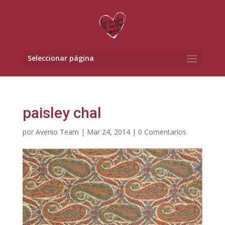
Seleccionar página
paisley chal
por
Avenio Team
|
Mar 24, 2014
|
0 Comentarios