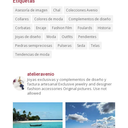
Etiquetas
Asesoría de imagen
Chal
Colecciones Avenio
Collares
Colores de moda
Complementos de diseño
Corbatas
Encaje
Fashion Film
Foulards
Historia
Joyas de diseño
Moda
Outfits
Pendientes
Piedras semipreciosas
Pulseras
Seda
Telas
Tendencias de moda
atelieravenio
Joyas exclusivas y complementos de diseño y
factura artesanal
Exclusive jewelry and designer
fashion accessories
Original pictures. Use not
allowed