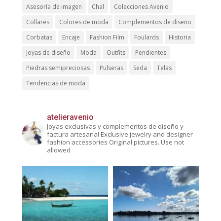
Asesoría de imagen
Chal
Colecciones Avenio
Collares
Colores de moda
Complementos de diseño
Corbatas
Encaje
Fashion Film
Foulards
Historia
Joyas de diseño
Moda
Outfits
Pendientes
Piedras semipreciosas
Pulseras
Seda
Telas
Tendencias de moda
atelieravenio
Joyas exclusivas y complementos de diseño y
factura artesanal
Exclusive jewelry and designer
fashion accessories
Original pictures. Use not
allowed