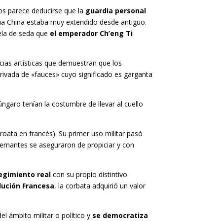
os parece deducirse que la
guardia personal
ua China estaba muy extendido desde antiguo.
tela de seda que
el emperador Ch’eng Ti
ncias artísticas que demuestran que los
erivada de «fauces» cuyo significado es garganta
ngaro tenían la costumbre de llevar al cuello
roata en francés). Su primer uso militar pasó
ernantes se aseguraron de propiciar y con
egimiento real
con su propio distintivo
lución Francesa
, la corbata adquirió un valor
el ámbito militar o político y
se democratiza