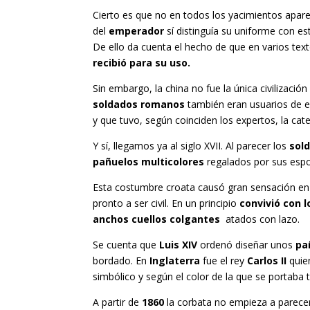
Cierto es que no en todos los yacimientos apar
del
emperador
sí distinguía su uniforme con 
De ello da cuenta el hecho de que en varios tex
recibió para su uso.
Sin embargo, la china no fue la única civilizació
soldados romanos
también eran usuarios de es
y que tuvo, según coinciden los expertos, la cat
Y sí, llegamos ya al siglo XVII. Al parecer los
sol
pañuelos multicolores
regalados por sus espo
Esta costumbre croata causó gran sensación e
pronto a ser civil. En un principio
convivió con l
anchos cuellos colgantes
atados con lazo.
Se cuenta que
Luis XIV
ordenó diseñar unos
pañ
bordado. En
Inglaterra
fue el rey
Carlos II
quien
simbólico y según el color de la que se portaba 
A partir de
1860
la corbata no empieza a parecer