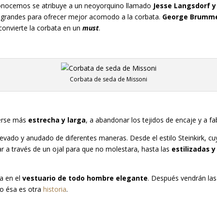
nocemos se atribuye a un neoyorquino llamado
Jesse Langsdorf y
s grandes para ofrecer mejor acomodo a la corbata.
George Brumme
onvierte la corbata en un
must
.
Corbata de seda de Missoni
cerse más
estrecha y larga
, a abandonar los tejidos de encaje y a fa
 llevado y anudado de diferentes maneras. Desde el estilo Steinkirk, c
r a través de un ojal para que no molestara, hasta las
estilizadas y
a en el
vestuario de todo hombre elegante
. Después vendrán la
ro ésa es otra
historia
.