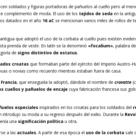
ecen soldados y figuras portadoras de pañuelos al cuello pero al men
este complemento de moda. El uso de los
tejidos de seda
en la antig
tos datados en el año
16 aC
se mencionan varios miles de rollos de 
n antigua que adoptó el uso de la corbata al cuello pues existen evide
ta prenda de vestir. En latín se la denominó
«focalium»
, palabra d
egoría de
signo distintivo de estatus
.
dados croatas
que formaban parte del ejército del Imperio Austro-Hú
sas o novias como recuerdo mientras estaban fuera de casa.
n
Francia
, que enseguida la adoptó, dándole el nombre de
cravatte
(c
os cuellos y pañuelos de encaje
cuya fabricación francesa sus gob
uelos especiales
inspirados en los croatas para los soldados del
r
 introdujo su moda a su regreso después del exilio. Durante la
Revo
tenía una
significación política
u otra.
se a las
actuales
. A partir de esa época el
uso de la corbata
sale d