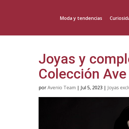
Moda y tendencias
Curiosi
Joyas y comp
Colección Ave 
por
Avenio Team
|
Jul 5, 2023
|
Joyas excl