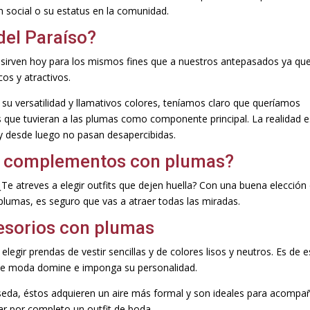
ón social o su estatus en la comunidad.
del Paraíso?
sirven hoy para los mismos fines que a nuestros antepasados ya qu
cos y atractivos.
u versatilidad y llamativos colores, teníamos claro que queríamos
que tuvieran a las plumas como componente principal. La realidad e
 y desde luego no pasan desapercibidas.
s y complementos con plumas?
 ¿Te atreves a elegir outfits que dejen huella? Con una buena elección
umas, es seguro que vas a atraer todas las miradas.
cesorios con plumas
legir prendas de vestir sencillas y de colores lisos y neutros. Es de 
de moda domine e imponga su personalidad.
 seda, éstos adquieren un aire más formal y son ideales para acompa
ar por completo un outfit de boda.