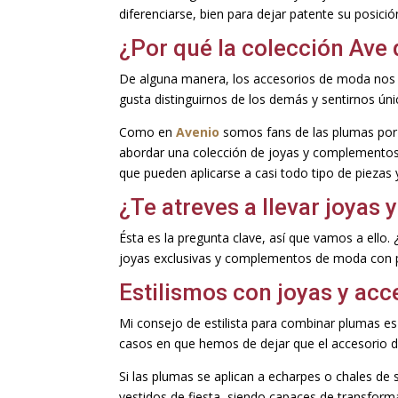
diferenciarse, bien para dejar patente su posici
¿Por qué la colección Ave 
De alguna manera, los accesorios de moda nos 
gusta distinguirnos de los demás y sentirnos úni
Como en
Avenio
somos fans de las plumas por s
abordar una colección de joyas y complementos 
que pueden aplicarse a casi todo tipo de piezas
¿Te atreves a llevar joya
Ésta es la pregunta clave, así que vamos a ello.
joyas exclusivas y complementos de moda con pl
Estilismos con joyas y ac
Mi consejo de estilista para combinar plumas es e
casos en que hemos de dejar que el accesorio 
Si las plumas se aplican a echarpes o chales de
vestidos de fiesta, siendo capaces de transform