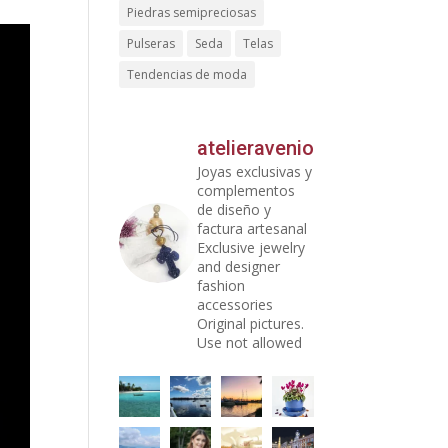
Piedras semipreciosas
Pulseras
Seda
Telas
Tendencias de moda
atelieravenio
Joyas exclusivas y
complementos
de diseño y
factura artesanal
Exclusive jewelry
and designer
fashion
accessories
Original pictures.
Use not allowed