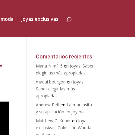
 moda
Joyas exclusivas
.
Comentarios recientes
Maria Nimf15
en
Joyas. Saber
elegir las más apropiadas
maqui bourgon
en
Joyas.
Saber elegir las más
apropiadas
Andrew Pelt
en
La marcasita
y su aplicación en joyería
Matthew C. Kriner
en
Joyas
exclusivas. Colección Wanda
de Avenio