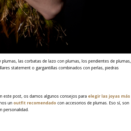
y plumas, las corbatas de lazo con plumas, los pendientes de plumas,
ollares statement o gargantillas combinados con perlas, piedras
il, en este post, os damos algunos consejos para
elegir las joyas más
amos un
outfit recomendado
con accesorios de plumas. Eso sí, son
n personalidad.